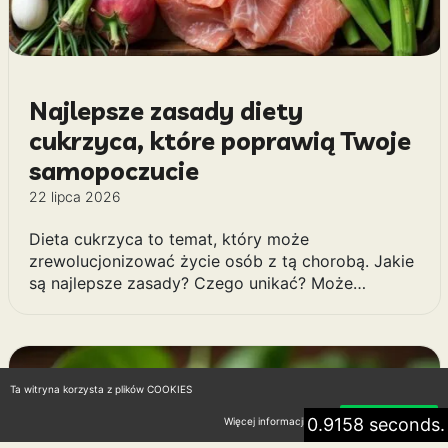
Najlepsze zasady diety
cukrzyca, które poprawią Twoje
samopoczucie
22 lipca 2026
Dieta cukrzyca to temat, który może
zrewolucjonizować życie osób z tą chorobą. Jakie
są najlepsze zasady? Czego unikać? Może…
Ta witryna korzysta z plików COOKIES
0.9158 seconds.
Więcej informacji
Akceptuję